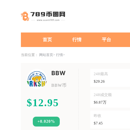
首页
行情
平台
当前位置：
网站首页
行情
BBW
24H最高
$29.26
BBW币
24H成交额
$12.95
$6.87万
昨收
+0.020%
$7.45