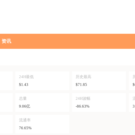
资讯
24H最低
历史最高
$1.43
$71.85
$
总量
24H波幅
9.06亿
-86.63%
3
流通率
76.65%