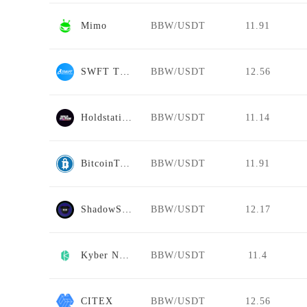
Mimo
BBW/USDT
11.91
SWFT Trade
BBW/USDT
12.56
Holdstation
BBW/USDT
11.14
BitcoinToYou
BBW/USDT
11.91
ShadowSwap
BBW/USDT
12.17
Kyber Network
BBW/USDT
11.4
CITEX
BBW/USDT
12.56