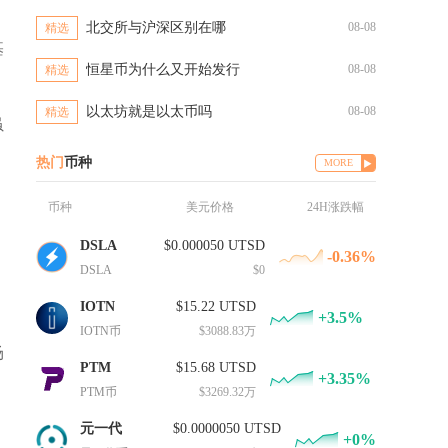
北交所与沪深区别在哪
08-08
精选
基
恒星币为什么又开始发行
08-08
精选
以太坊就是以太币吗
08-08
精选
虽
热门
币种
MORE
币种
美元价格
24H涨跌幅
DSLA
$0.000050 UTSD
-0.36%
DSLA
$0
IOTN
$15.22 UTSD
+3.5%
IOTN币
$3088.83万
场
PTM
$15.68 UTSD
+3.35%
PTM币
$3269.32万
元一代
$0.0000050 UTSD
+0%