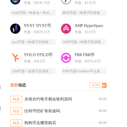
市值：$4536.74万
市值：$1.81万
Solid币是一种多合一的去中心化交易所代币，它具备跨链杠杆功能，并且得到了Solana区
蜂鸟币是一种基于区块链技术的数字货币，由蜂鸟互联网科技有限公司发行，采用ERC20标准，总
NYXT NYXT币
AMP HyperSpace
市值：$3879.23万
市值：$3.93万
nyxt币是一种基于区块链技术的加密货币，提供一个更快、更安全、更可靠的数字交易平台。ny
AMP币是一种基于区块链技术的加密货币，全称为Synereo AMP，为去中心化应用（DA
YFILD YFILD币
FRR FRR币
市值：$36.6万
市值：$3976.43万
yfild币是一款基于区块链技术的创新型数字货币，通过去中心化的智能合约系统为用户提供安全
FRR币是FrontRow平台发行的实用型代币，全称为Frontrow币，基于以太坊区块链
。
最新
动态
MORE
系
永续合约每天都会收利息吗
08-08
精选
诞
比特币挖矿有前途吗
08-08
精选
狗狗币去哪里购买
08-08
精选