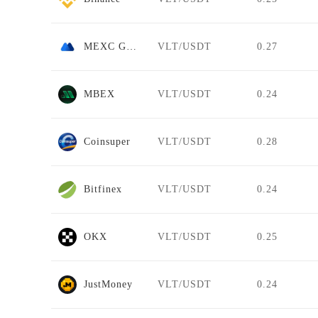
MEXC Global
VLT/USDT
0.27
MBEX
VLT/USDT
0.24
Coinsuper
VLT/USDT
0.28
Bitfinex
VLT/USDT
0.24
OKX
VLT/USDT
0.25
JustMoney
VLT/USDT
0.24