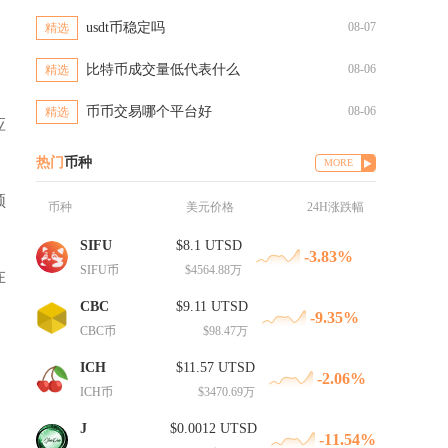
usdt币稳定吗
08-07
精选
比特币成交量低代表什么
08-06
精选
币币交易哪个平台好
08-06
精选
应
热门
币种
MORE
领
币种
美元价格
24H涨跌幅
SIFU
$8.1 UTSD
-3.83%
SIFU币
$4564.88万
在
CBC
$9.11 UTSD
-9.35%
CBC币
$98.47万
ICH
$11.57 UTSD
-2.06%
ICH币
$3470.69万
J
$0.0012 UTSD
-11.54%