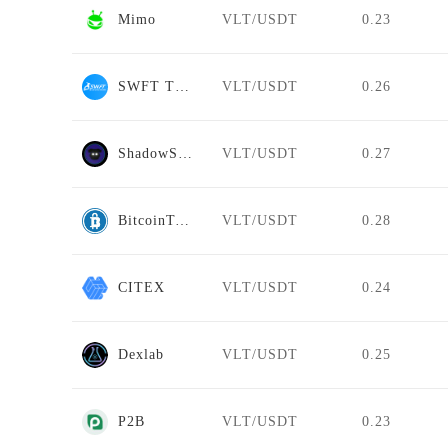
Mimo
VLT/USDT
0.23
SWFT Trade
VLT/USDT
0.26
ShadowSwap
VLT/USDT
0.27
BitcoinToYou
VLT/USDT
0.28
CITEX
VLT/USDT
0.24
Dexlab
VLT/USDT
0.25
P2B
VLT/USDT
0.23