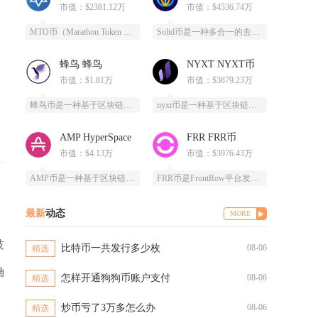
市值：$2381.12万
市值：$4536.74万
MTO币（Marathon Token Oil）是一种基于区块链技术的全新数字货币，为石油
Solid币是一种多合一的去中心化交易所代币，它具备跨链杠杆功能，并且得到了Solana区
蜂鸟 蜂鸟
NYXT NYXT币
市值：$1.81万
市值：$3879.23万
蜂鸟币是一种基于区块链技术的数字货币，由蜂鸟互联网科技有限公司发行，采用ERC20标准，总
nyxt币是一种基于区块链技术的加密货币，提供一个更快、更安全、更可靠的数字交易平台。ny
AMP HyperSpace
FRR FRR币
市值：$4.13万
市值：$3976.43万
AMP币是一种基于区块链技术的加密货币，全称为Synereo AMP，为去中心化应用（DA
FRR币是FrontRow平台发行的实用型代币，全称为Frontrow币，基于以太坊区块链
最新
动态
MORE
技
比特币一共发行多少枚
08-06
精选
确
怎样开通狗狗币账户支付
08-06
精选
炒币亏了3万多怎么办
08-06
精选