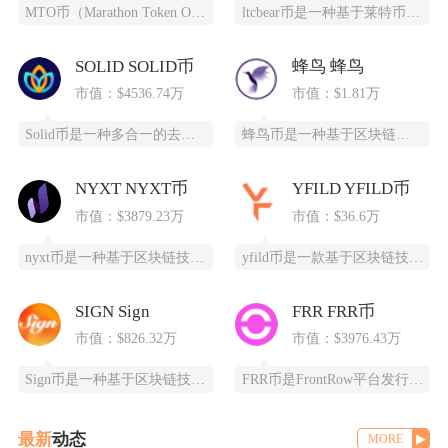
MTO币（Marathon Token Oil）是一种基于区块链技术的全新数字货币，为石油
ltcbear币是一种基于莱特币（LTC）生态衍生出的创新型数字货币，通过杠杆化设计为投资
SOLID SOLID币
蜂鸟 蜂鸟
市值：$4536.74万
市值：$1.81万
Solid币是一种多合一的去中心化交易所代币，它具备跨链杠杆功能，并且得到了Solana区
蜂鸟币是一种基于区块链技术的数字货币，由蜂鸟互联网科技有限公司发行，采用ERC20标准，总
NYXT NYXT币
YFILD YFILD币
市值：$3879.23万
市值：$36.6万
nyxt币是一种基于区块链技术的加密货币，提供一个更快、更安全、更可靠的数字交易平台。ny
yfild币是一款基于区块链技术的创新型数字货币，通过去中心化的智能合约系统为用户提供安全
SIGN Sign
FRR FRR币
市值：$826.32万
市值：$3976.43万
Sign币是一种基于区块链技术的加密货币，由SIGN团队推出，改善数字资产领域的安全性和用
FRR币是FrontRow平台发行的实用型代币，全称为Frontrow币，基于以太坊区块链
最新
动态
MORE