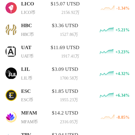
LICO
$15.07 UTSD
-1.34%
LICO币
2156.92万
HBC
$3.36 UTSD
+5.21%
HBC币
1527.86万
UAT
$11.69 UTSD
+3.23%
UAT币
1917.41万
LIL
$3.09 UTSD
+4.32%
LIL币
1700.58万
ESC
$1.85 UTSD
+6.34%
ESC币
1955.23万
MFAM
$14.2 UTSD
-8.85%
MFAM币
2316.05万
TPV
$2.04 UTSD