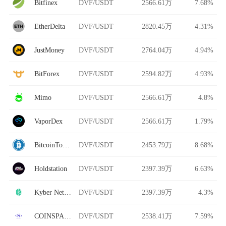
Bitfinex
DVF/USDT
2566.61万
7.68%
EtherDelta
DVF/USDT
2820.45万
4.31%
JustMoney
DVF/USDT
2764.04万
4.94%
BitForex
DVF/USDT
2594.82万
4.93%
Mimo
DVF/USDT
2566.61万
4.8%
VaporDex
DVF/USDT
2566.61万
1.79%
BitcoinToYou
DVF/USDT
2453.79万
8.68%
Holdstation
DVF/USDT
2397.39万
6.63%
Kyber Network
DVF/USDT
2397.39万
4.3%
COINSPACE
DVF/USDT
2538.41万
7.59%