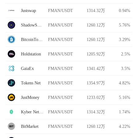
Justswap
FMAN/USDT
1314.32万
0.94%
ShadowSwap
FMAN/USDT
1260.12万
5.76%
BitcoinToYou
FMAN/USDT
1260.12万
3.29%
Holdstation
FMAN/USDT
1205.92万
2.5%
GaiaEx
FMAN/USDT
1341.42万
3.5%
Tokens Net
FMAN/USDT
1354.97万
4.82%
JustMoney
FMAN/USDT
1233.02万
5.16%
Kyber Network
FMAN/USDT
1314.32万
1.74%
BitMarket
FMAN/USDT
1260.12万
4.22%