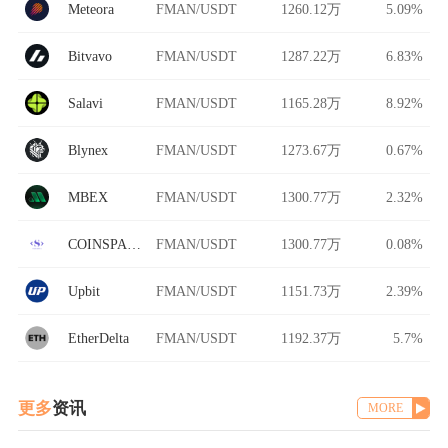
Meteora
FMAN/USDT
1260.12万
5.09%
Bitvavo
FMAN/USDT
1287.22万
6.83%
Salavi
FMAN/USDT
1165.28万
8.92%
Blynex
FMAN/USDT
1273.67万
0.67%
MBEX
FMAN/USDT
1300.77万
2.32%
COINSPACE
FMAN/USDT
1300.77万
0.08%
Upbit
FMAN/USDT
1151.73万
2.39%
EtherDelta
FMAN/USDT
1192.37万
5.7%
更多
资讯
MORE