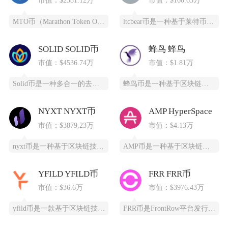
市值：$2381.12万
市值：$160.63万
MTO币（Marathon Token Oil）是一种基于区块链技术的全新数字货币，为石油
ltcbear币是一种基于莱特币（LTC）生态衍生出的创新型数字货币，通过杠杆化设计为投资
SOLID SOLID币
蜂鸟 蜂鸟
市值：$4536.74万
市值：$1.81万
Solid币是一种多合一的去中心化交易所代币，它具备跨链杠杆功能，并且得到了Solana区
蜂鸟币是一种基于区块链技术的数字货币，由蜂鸟互联网科技有限公司发行，采用ERC20标准，总
NYXT NYXT币
AMP HyperSpace
市值：$3879.23万
市值：$4.13万
nyxt币是一种基于区块链技术的加密货币，提供一个更快、更安全、更可靠的数字交易平台。ny
AMP币是一种基于区块链技术的加密货币，全称为Synereo AMP，为去中心化应用（DA
YFILD YFILD币
FRR FRR币
市值：$36.6万
市值：$3976.43万
yfild币是一款基于区块链技术的创新型数字货币，通过去中心化的智能合约系统为用户提供安全
FRR币是FrontRow平台发行的实用型代币，全称为Frontrow币，基于以太坊区块链