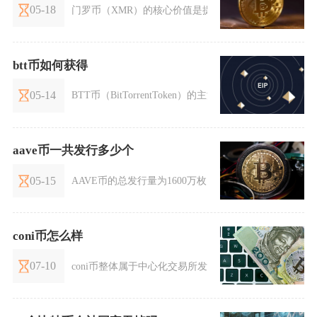
05-18
门罗币（XMR）的核心价值是提供默认全链路匿名的加
btt币如何获得
05-14
BTT币（BitTorrentToken）的主流获取方式主要有
aave币一共发行多少个
05-15
AAVE币的总发行量为1600万枚，这是协议智能合约
coni币怎么样
07-10
coni币整体属于中心化交易所发行的平台代币，长期价