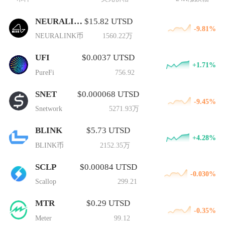
NEURALINK
$15.82 UTSD
-9.81%
NEURALINK币
1560.22万
UFI
$0.0037 UTSD
+1.71%
PureFi
756.92
SNET
$0.000068 UTSD
-9.45%
Snetwork
5271.93万
BLINK
$5.73 UTSD
+4.28%
BLINK币
2152.35万
SCLP
$0.00084 UTSD
-0.030%
Scallop
299.21
MTR
$0.29 UTSD
-0.35%
Meter
99.12