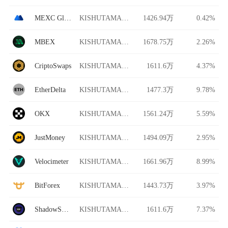
MEXC Global
KISHUTAMA/USDT
1426.94万
0.42%
MBEX
KISHUTAMA/USDT
1678.75万
2.26%
CriptoSwaps
KISHUTAMA/USDT
1611.6万
4.37%
EtherDelta
KISHUTAMA/USDT
1477.3万
9.78%
OKX
KISHUTAMA/USDT
1561.24万
5.59%
JustMoney
KISHUTAMA/USDT
1494.09万
2.95%
Velocimeter
KISHUTAMA/USDT
1661.96万
8.99%
BitForex
KISHUTAMA/USDT
1443.73万
3.97%
ShadowSwap
KISHUTAMA/USDT
1611.6万
7.37%