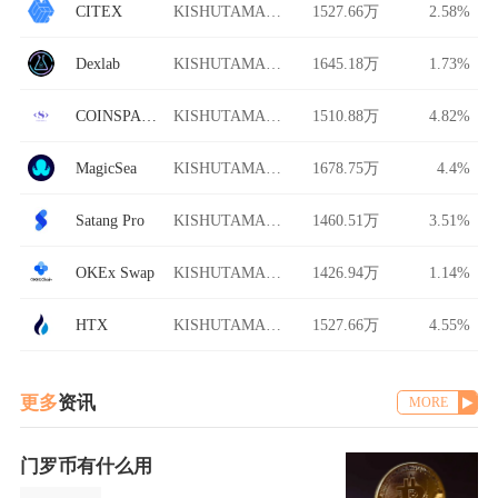
CITEX
KISHUTAMA/USDT
1527.66万
2.58%
Dexlab
KISHUTAMA/USDT
1645.18万
1.73%
COINSPACE
KISHUTAMA/USDT
1510.88万
4.82%
MagicSea
KISHUTAMA/USDT
1678.75万
4.4%
Satang Pro
KISHUTAMA/USDT
1460.51万
3.51%
OKEx Swap
KISHUTAMA/USDT
1426.94万
1.14%
HTX
KISHUTAMA/USDT
1527.66万
4.55%
更多
资讯
MORE
门罗币有什么用