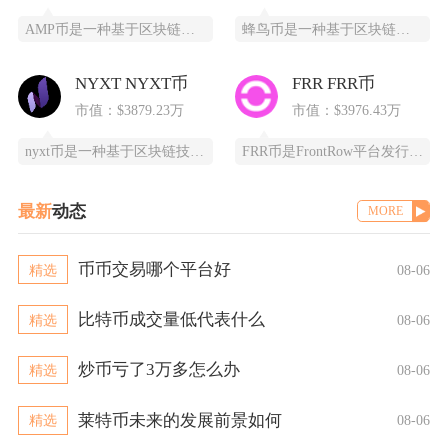
AMP币是一种基于区块链技术的加密货币，全称为Synereo AMP，为去中心化应用（DA
蜂鸟币是一种基于区块链技术的数字货币，由蜂鸟互联网科技有限公司发行，采用ERC20标准，总
NYXT NYXT币
FRR FRR币
市值：$3879.23万
市值：$3976.43万
nyxt币是一种基于区块链技术的加密货币，提供一个更快、更安全、更可靠的数字交易平台。ny
FRR币是FrontRow平台发行的实用型代币，全称为Frontrow币，基于以太坊区块链
最新
动态
MORE
币币交易哪个平台好
精选
08-06
比特币成交量低代表什么
精选
08-06
炒币亏了3万多怎么办
精选
08-06
莱特币未来的发展前景如何
精选
08-06