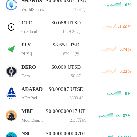
SHARDS
$0.0000036 UTSD
+0%
WorldShards
1.67万
CTC
$0.068 UTSD
-1.66%
Creditcoin
1429.26万
PLY
$8.65 UTSD
-6.74%
PLY币
1829.11万
DERO
$0.060 UTSD
-0.22%
Dero
50.87
ADAPAD
$0.00087 UTSD
+0%
ADAPad
3803.46
MBF
$0.000000017 UTSD
+32.87%
MoonBear.finance
2.35万亿
NSI
$0.00000000070 UTSD