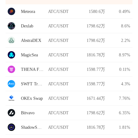
Meteora
ATC/USDT
1580.6万
0.49%
Dexlab
ATC/USDT
1798.62万
8.6%
AbstraDEX
ATC/USDT
1798.62万
2.2%
MagicSea
ATC/USDT
1816.78万
8.97%
THENA FUSION
ATC/USDT
1598.77万
0.11%
SWFT Trade
ATC/USDT
1598.77万
4.3%
OKEx Swap
ATC/USDT
1671.44万
7.76%
Bitvavo
ATC/USDT
1798.62万
6.35%
ShadowSwap
ATC/USDT
1816.78万
1.81%