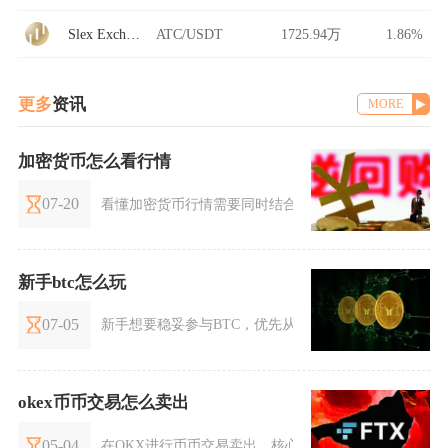
Slex Exchange
ATC/USDT
1725.94万
1.86%
更多
资讯
MORE
加密货币怎么看行情
07-20
看懂加密货币行情需要同时结合市场宏观数据、K线技
新手btc怎么玩
07-05
新手想要稳妥参与BTC，优先从头部交易所现货小额入
okex币币交易怎么卖出
05-04
在OKX进行币币交易卖出，核心流程为：登录OKX官网或