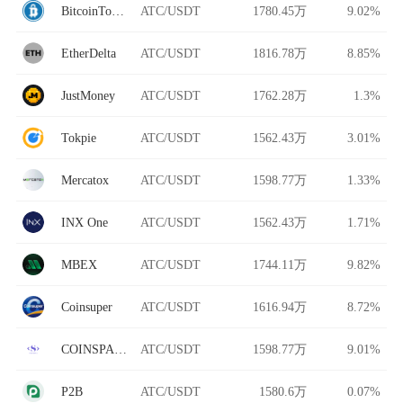
BitcoinToYou
ATC/USDT
1780.45万
9.02%
EtherDelta
ATC/USDT
1816.78万
8.85%
JustMoney
ATC/USDT
1762.28万
1.3%
Tokpie
ATC/USDT
1562.43万
3.01%
Mercatox
ATC/USDT
1598.77万
1.33%
INX One
ATC/USDT
1562.43万
1.71%
MBEX
ATC/USDT
1744.11万
9.82%
Coinsuper
ATC/USDT
1616.94万
8.72%
COINSPACE
ATC/USDT
1598.77万
9.01%
P2B
ATC/USDT
1580.6万
0.07%