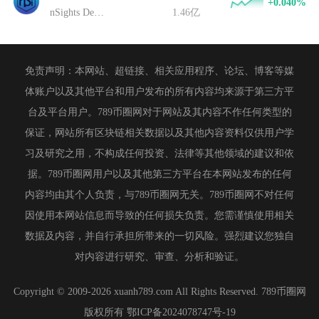
+0.040%
nSights DeFi Trader
1.46亿
免责声明：本网站、超链接、相关应用程序、论坛、博客等媒
体账户以及其他平台和用户发布的所有内容均来源于第三方平
台及平台用户。789币圈网对于网站及其内容不作任何类型的
保证，网站所有区块链相关数据以及其他内容资料仅供用户学
习及研究之用，不构成任何投资、法律等其他领域的建议和依
据。789币圈网用户以及其他第三方平台在本网站发布的任何
内容均由其个人负责，与789币圈网无关。789币圈网不对任何
因使用本网站信息而导致的任何损失负责。您需谨慎使用相关
数据及内容，并自行承担所带来的一切风险。强烈建议您独自
对内容进行研究、审查、分析和验证。
Copyright © 2009-2026 xuanh789.com All Rights Reserved. 789币圈网
版权所有
鄂ICP备2024078747号-19