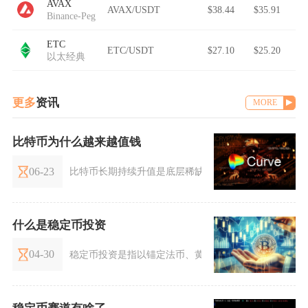
AVAX
AVAX/USDT
$38.44
$35.91
Binance-Peg Avalanche
ETC
ETC/USDT
$27.10
$25.20
以太经典
更多
资讯
MORE
比特币为什么越来越值钱
06-23
比特币长期持续升值是底层稀缺供给、全球机构资金落
什么是稳定币投资
04-30
稳定币投资是指以锚定法币、黄金等稳定资产、价格波