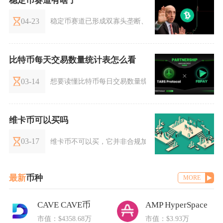
稳定币赛道有啥了
04-23
稳定币赛道已形成双寡头垄断、合规化加速、去中心化创
比特币每天交易数量统计表怎么看
03-14
想要读懂比特币每日交易数量统计表，首要分清链上交
维卡币可以买吗
03-17
维卡币不可以买，它并非合规加密货币，属于已经被多
最新
币种
MORE
CAVE CAVE币
AMP HyperSpace
市值：$4358.68万
市值：$3.93万