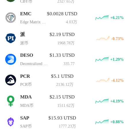
CBY币
2327.65万
EMC
$0.0028 UTSD
+6.21%
Edge Matrix Chain
4.03万
派
$2.19 UTSD
-0.73%
派币
1968.78万
DESO
$1.33 UTSD
+1.29%
Decentralized Social
335.77
PCR
$5.1 UTSD
-4.12%
PCR币
2136.12万
MDA
$2.15 UTSD
+4.19%
MDA币
1511.62万
SAP
$15.93 UTSD
+0.88%
SAP币
1777.23万