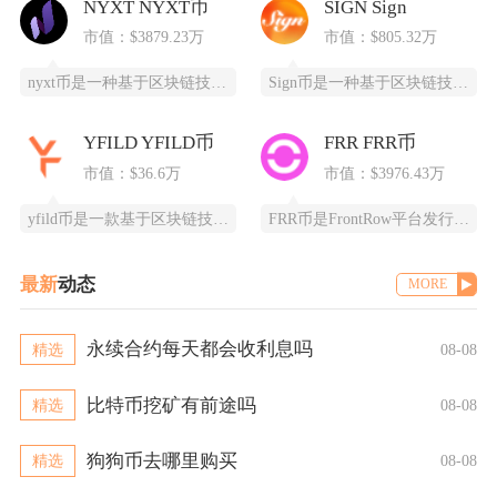
NYXT NYXT币
SIGN Sign
市值：$3879.23万
市值：$805.32万
nyxt币是一种基于区块链技术的加密货币，提供一个更快、更安全、更可靠的数字交易平台。ny
Sign币是一种基于区块链技术的加密货币，由SIGN团队推出，改善数字资产领域的安全性和用
YFILD YFILD币
FRR FRR币
市值：$36.6万
市值：$3976.43万
yfild币是一款基于区块链技术的创新型数字货币，通过去中心化的智能合约系统为用户提供安全
FRR币是FrontRow平台发行的实用型代币，全称为Frontrow币，基于以太坊区块链
最新
动态
MORE
永续合约每天都会收利息吗
精选
08-08
比特币挖矿有前途吗
精选
08-08
狗狗币去哪里购买
精选
08-08