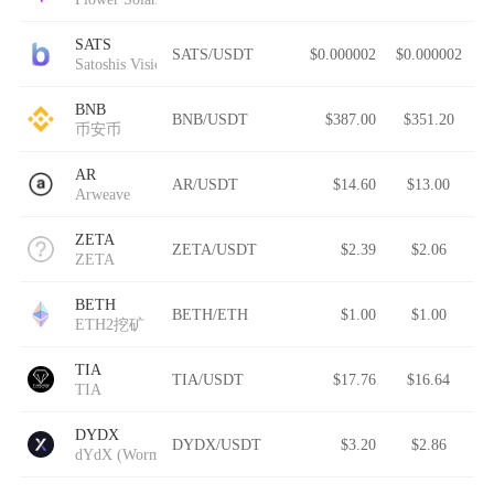
SATS
SATS/USDT
$0.000002
$0.000002
Satoshis Vision
BNB
BNB/USDT
$387.00
$351.20
币安币
AR
AR/USDT
$14.60
$13.00
Arweave
ZETA
ZETA/USDT
$2.39
$2.06
ZETA
BETH
BETH/ETH
$1.00
$1.00
ETH2挖矿
TIA
TIA/USDT
$17.76
$16.64
TIA
DYDX
DYDX/USDT
$3.20
$2.86
dYdX (Wormhole)