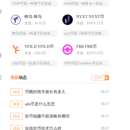
AMP币是一种基于区块链技术的加密货币，全称为Synereo AMP，为去中心化应用（DA
Solid币是一种多合一的去中心化交易所代币，它具备跨链杠杆功能，并且得到了Solana区
但
蜂鸟 蜂鸟
NYXT NYXT币
市值：$1.81万
市值：$3879.23万
蜂鸟币是一种基于区块链技术的数字货币，由蜂鸟互联网科技有限公司发行，采用ERC20标准，总
nyxt币是一种基于区块链技术的加密货币，提供一个更快、更安全、更可靠的数字交易平台。ny
YFILD YFILD币
FRR FRR币
市值：$36.6万
市值：$3976.43万
重
yfild币是一款基于区块链技术的创新型数字货币，通过去中心化的智能合约系统为用户提供安全
FRR币是FrontRow平台发行的实用型代币，全称为Frontrow币，基于以太坊区块链
还
最新
动态
MORE
币圈的熊市最长有多久
08-07
精选
ada币是什么意思
08-07
精选
炒币稳赚不赔策略有哪些
08-07
精选
短线炒币技术怎么样
08-07
精选