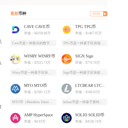
最新
币种
MORE
CAVE CAVE币
TPG TPG币
市值：$4358.68万
市值：$1467.05万
品
Cave币是一种新兴的数字加密货币，基于区块链技术开发，为特定领域提供高效、安全的支付和价
TPG币是一种基于区块链技术创建的数字货币，提供安全、高效、去中心化的支付和投资方式。它通
WINRY WINRY币
SIGN Sign
市值：$3523.73万
市值：$776.76万
体
Winry币是一种基于区块链技术的去中心化数字货币，采用PoC（容量证明）共识算法，通过高
Sign币是一种基于区块链技术的加密货币，由SIGN团队推出，改善数字资产领域的安全性和用
MTO MTO币
LTCBEAR LTCBEAR币
市值：$2381.12万
市值：$160.63万
MTO币（Marathon Token Oil）是一种基于区块链技术的全新数字货币，为石油
ltcbear币是一种基于莱特币（LTC）生态衍生出的创新型数字货币，通过杠杆化设计为投资
者
AMP HyperSpace
SOLID SOLID币
市值：$4.03万
市值：$4536.74万