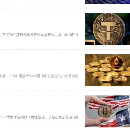
同DeFi项目代币发行价差异极大，其中名为De.Fi（DEFI）的代
看，PUSH币属于Web3通信细分赛道的小众基础设施币种，具备赛道稀缺性与
OCN币整体短期炒作属性较强，长期投资前景偏谨慎，更适合短线波段交易，不建议