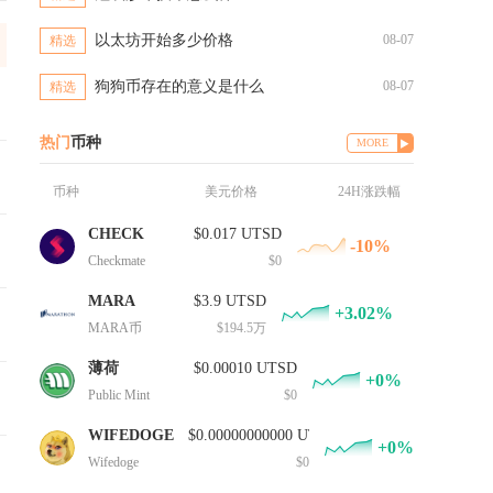
以太坊开始多少价格
08-07
精选
狗狗币存在的意义是什么
08-07
精选
热门
币种
MORE
币种
美元价格
24H涨跌幅
CHECK
$0.017 UTSD
-10%
Checkmate
$0
MARA
$3.9 UTSD
+3.02%
MARA币
$194.5万
薄荷
$0.00010 UTSD
+0%
Public Mint
$0
WIFEDOGE
$0.00000000000 UTSD
+0%
Wifedoge
$0