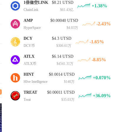
1倍做空LINK
$8.21 UTSD
+1.38%
ChainLink
$61.43亿
AMP
$0.00040 UTSD
-2.43%
HyperSpace
$4.03万
DCY
$4.3 UTSD
-1.65%
DCY币
$306.61万
ATLX
$6.14 UTSD
-8.85%
ATLX币
$4541.31万
HINT
$0.0014 UTSD
+0.070%
HIve Intelligence
$140万
TREAT
$0.00011 UTSD
+36.09%
Treat
$35.03万
极