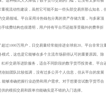
象。这种模式大大降低了数字货币交易的门槛，让没有太多经验
es还非常重视流动性建设，虽然它可能不如一些头部交易所那么知名，
约交易领域。平台采用冷热钱包分离的资产存储方案，与多家顶
ures的手续费结构也很透明，用户持有平台币还能享受额外的费率折
球积累了超过1000万用户，日交易量经常能排进全球前20。平台非常注
务模式，这也是它能够在多个主流市场获得认可的重要原因。除
资产管理、杠杆交易等进阶服务，适合不同阶段的数字货币投资者。平台
然创始团队比较低调，没有过多公开个人信息，但从平台的发展
，能够准确把握行业趋势和用户需求。对于想要尝试数字货币合
res提供的模拟交易和跟单功能确实是不错的入门选择。