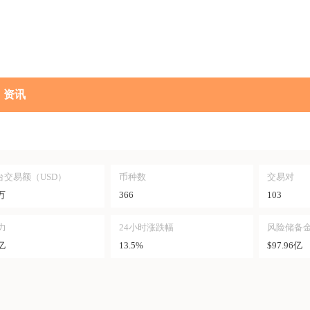
资讯
台交易额（USD）
币种数
交易对
6万
366
103
力
24小时涨跌幅
风险储备
9亿
13.5%
$97.96亿