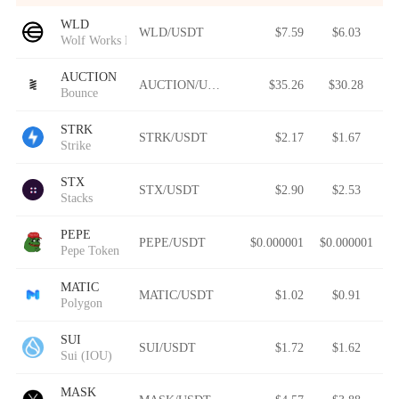
WLD
WLD/USDT
$7.59
$6.03
Wolf Works DAO
AUCTION
AUCTION/USDT
$35.26
$30.28
Bounce
STRK
STRK/USDT
$2.17
$1.67
Strike
STX
STX/USDT
$2.90
$2.53
Stacks
PEPE
PEPE/USDT
$0.000001
$0.000001
Pepe Token
MATIC
MATIC/USDT
$1.02
$0.91
Polygon
SUI
SUI/USDT
$1.72
$1.62
Sui (IOU)
MASK