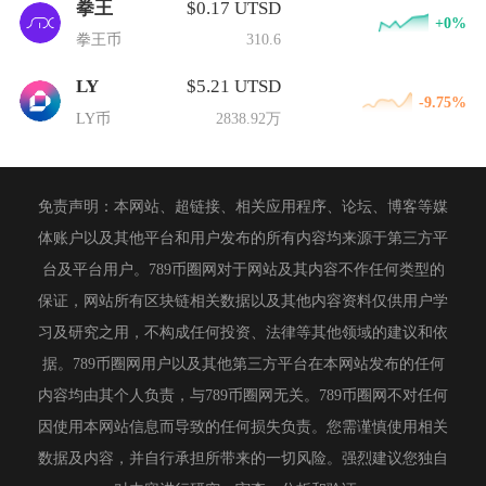
拳王
$0.17 UTSD
+0%
拳王币
310.6
LY
$5.21 UTSD
-9.75%
LY币
2838.92万
免责声明：本网站、超链接、相关应用程序、论坛、博客等媒
体账户以及其他平台和用户发布的所有内容均来源于第三方平
台及平台用户。789币圈网对于网站及其内容不作任何类型的
保证，网站所有区块链相关数据以及其他内容资料仅供用户学
习及研究之用，不构成任何投资、法律等其他领域的建议和依
据。789币圈网用户以及其他第三方平台在本网站发布的任何
内容均由其个人负责，与789币圈网无关。789币圈网不对任何
因使用本网站信息而导致的任何损失负责。您需谨慎使用相关
数据及内容，并自行承担所带来的一切风险。强烈建议您独自