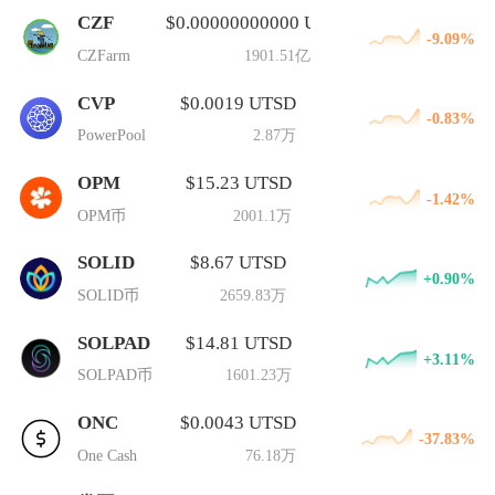
CZF
$0.00000000000 UTSD
-9.09%
CZFarm
1901.51亿
CVP
$0.0019 UTSD
-0.83%
PowerPool
2.87万
OPM
$15.23 UTSD
-1.42%
OPM币
2001.1万
SOLID
$8.67 UTSD
+0.90%
SOLID币
2659.83万
SOLPAD
$14.81 UTSD
+3.11%
SOLPAD币
1601.23万
ONC
$0.0043 UTSD
-37.83%
One Cash
76.18万