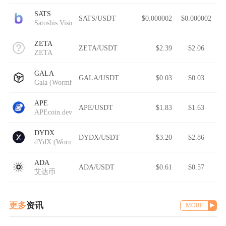
SATS
SATS/USDT
$0.000002
$0.000002
Satoshis Vision
ZETA
ZETA/USDT
$2.39
$2.06
ZETA
GALA
GALA/USDT
$0.03
$0.03
Gala (Wormhole)
APE
APE/USDT
$1.83
$1.63
APEcoin.dev
DYDX
DYDX/USDT
$3.20
$2.86
dYdX (Wormhole)
ADA
ADA/USDT
$0.61
$0.57
艾达币
更多
资讯
MORE