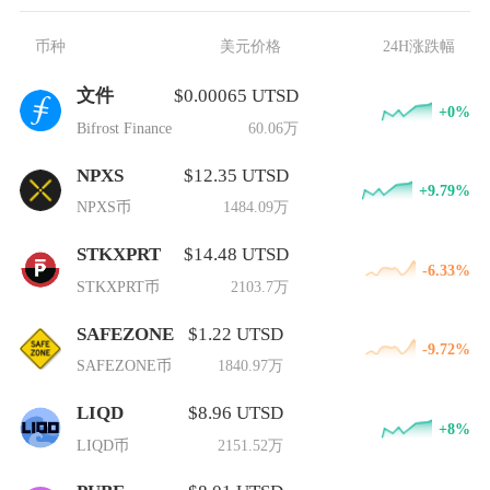
币种
美元价格
24H涨跌幅
文件
$0.00065 UTSD
+0%
Bifrost Finance
60.06万
NPXS
$12.35 UTSD
+9.79%
NPXS币
1484.09万
STKXPRT
$14.48 UTSD
-6.33%
STKXPRT币
2103.7万
SAFEZONE
$1.22 UTSD
-9.72%
SAFEZONE币
1840.97万
LIQD
$8.96 UTSD
+8%
LIQD币
2151.52万