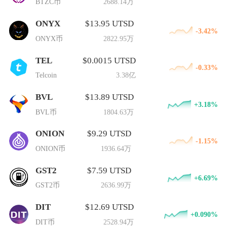
BTZC币
2688.14万
ONYX
$13.95 UTSD
-3.42%
ONYX币
2822.95万
TEL
$0.0015 UTSD
-0.33%
Telcoin
3.38亿
BVL
$13.89 UTSD
+3.18%
BVL币
1804.63万
ONION
$9.29 UTSD
-1.15%
ONION币
1936.64万
GST2
$7.59 UTSD
+6.69%
GST2币
2636.99万
DIT
$12.69 UTSD
+0.090%
DIT币
2528.94万