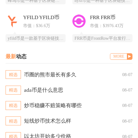
蜂鸟币是一种基于区块链技术的数字货币，由蜂鸟互联网科技有限公司发行，采用ERC20标准，总
nyxt币是一种基于区块链技术的加密货币，提供一个更快、更安全、更可靠的数字交易平台。ny
YFILD YFILD币
FRR FRR币
市值：$36.6万
市值：$3976.43万
yfild币是一款基于区块链技术的创新型数字货币，通过去中心化的智能合约系统为用户提供安全
FRR币是FrontRow平台发行的实用型代币，全称为Frontrow币，基于以太坊区块链
最新
动态
MORE
币圈的熊市最长有多久
精选
08-07
ada币是什么意思
精选
08-07
炒币稳赚不赔策略有哪些
精选
08-07
短线炒币技术怎么样
精选
08-07
以太坊开始多少价格
精选
08-07