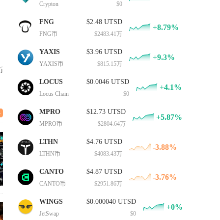
Crypton
$0
FNG
$2.48 UTSD
+8.79%
FNG币
$2483.41万
YAXIS
$3.96 UTSD
+9.3%
YAXIS币
$815.15万
币
LOCUS
$0.0046 UTSD
+4.1%
Locus Chain
$0
MPRO
$12.73 UTSD
+5.87%
MPRO币
$2804.64万
LTHN
$4.76 UTSD
-3.88%
LTHN币
$4083.43万
CANTO
$4.87 UTSD
-3.76%
CANTO币
$2951.86万
WINGS
$0.000040 UTSD
+0%
JetSwap
$0