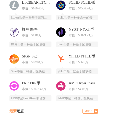
LTCBEAR LTCBEAR币
SOLID SOLID币
T
市值：$160.63万
市值：$4536.74万
ltcbear币是一种基于莱特币（LTC）生态衍生出的创新型数字货币，通过杠杆化设计为投资
Solid币是一种多合一的去中心化交易所代币，它具备跨链杠杆功能，并且得到了Solana区
蜂鸟 蜂鸟
NYXT NYXT币
市值：$1.81万
市值：$3879.23万
蜂鸟币是一种基于区块链技术的数字货币，由蜂鸟互联网科技有限公司发行，采用ERC20标准，总
nyxt币是一种基于区块链技术的加密货币，提供一个更快、更安全、更可靠的数字交易平台。ny
SIGN Sign
YFILD YFILD币
市值：$829.8万
市值：$36.6万
Sign币是一种基于区块链技术的加密货币，由SIGN团队推出，改善数字资产领域的安全性和用
yfild币是一款基于区块链技术的创新型数字货币，通过去中心化的智能合约系统为用户提供安全
FRR FRR币
AMP HyperSpace
市值：$3976.43万
市值：$4.03万
FRR币是FrontRow平台发行的实用型代币，全称为Frontrow币，基于以太坊区块链
AMP币是一种基于区块链技术的加密货币，全称为Synereo AMP，为去中心化应用（DA
最新
动态
MORE