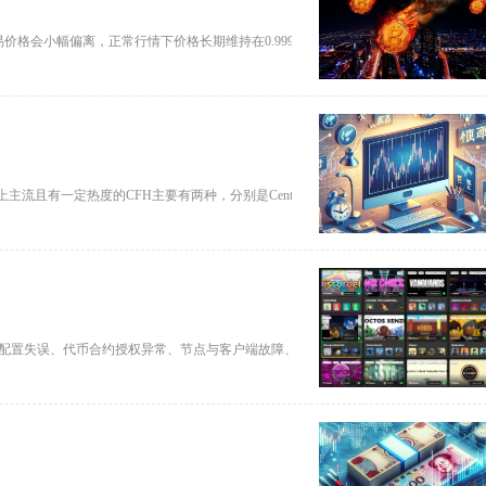
价格会小幅偏离，正常行情下价格长期维持在0.999至1.001美元区间
有一定热度的CFH主要有两种，分别是CentauriFinance
配置失误、代币合约授权异常、节点与客户端故障、交易Nonce值错乱以及地址