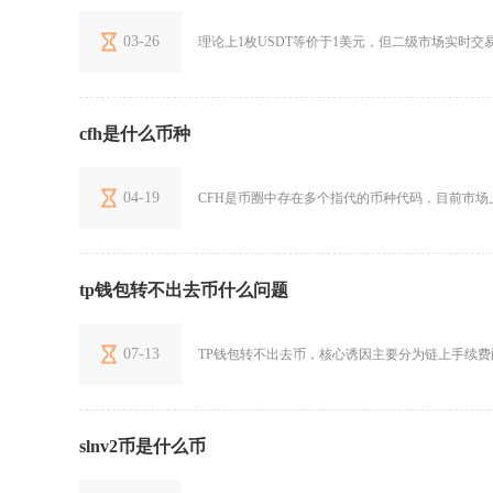
03-26
理论上1枚USDT等价于1美元，但二级市场实时交易
cfh是什么币种
04-19
CFH是币圈中存在多个指代的币种代码，目前市场上主流且
tp钱包转不出去币什么问题
07-13
TP钱包转不出去币，核心诱因主要分为链上手续费
slnv2币是什么币