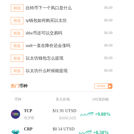
比特币下一个风口是什么
08-09
精选
tp钱包如何购买以太坊
08-09
精选
ddw币还可以交易吗
08-09
精选
usdt一直在降价还会涨吗
08-09
精选
以太坊钱包怎么提现
08-09
精选
以太坊什么时候能提现
08-09
精选
热门
币种
MORE
币种
美元价格
24H涨跌幅
TCP
$11.91 UTSD
+9.88%
TCP币
$1050.24万
CRP
$0.14 UTSD
+0.50%