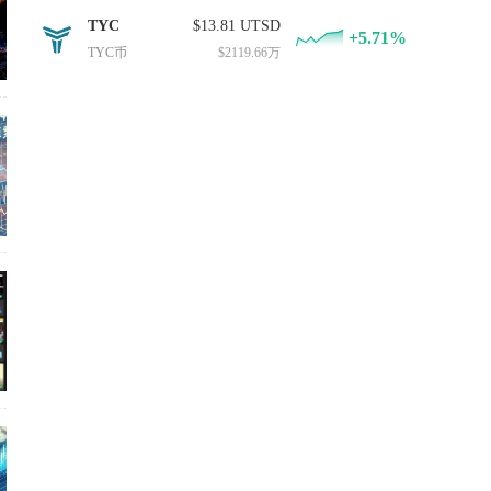
TYC
$13.81 UTSD
+5.71%
TYC币
$2119.66万