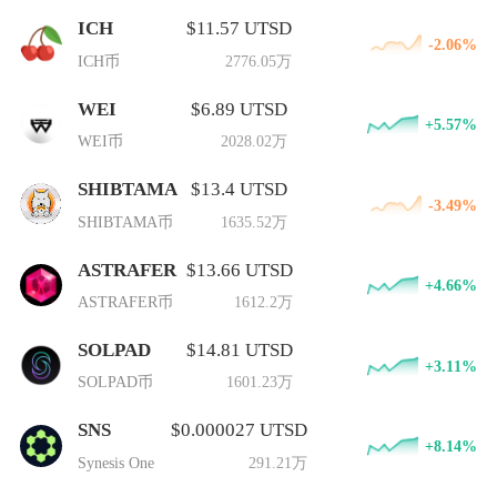
ICH
$11.57 UTSD
-2.06%
ICH币
2776.05万
WEI
$6.89 UTSD
+5.57%
WEI币
2028.02万
SHIBTAMA
$13.4 UTSD
-3.49%
SHIBTAMA币
1635.52万
ASTRAFER
$13.66 UTSD
+4.66%
ASTRAFER币
1612.2万
SOLPAD
$14.81 UTSD
+3.11%
SOLPAD币
1601.23万
SNS
$0.000027 UTSD
+8.14%
Synesis One
291.21万