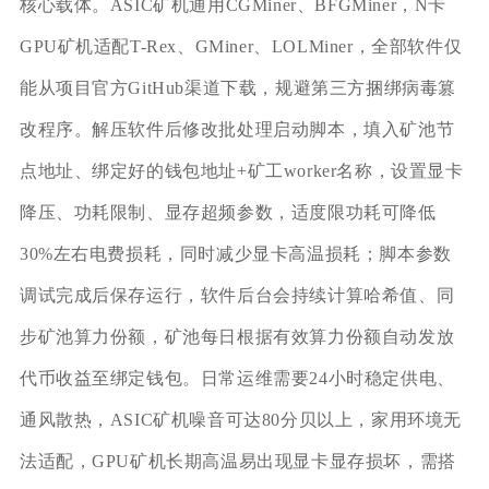
核心载体。ASIC矿机通用CGMiner、BFGMiner，N卡
GPU矿机适配T-Rex、GMiner、LOLMiner，全部软件仅
能从项目官方GitHub渠道下载，规避第三方捆绑病毒篡
改程序。解压软件后修改批处理启动脚本，填入矿池节
点地址、绑定好的钱包地址+矿工worker名称，设置显卡
降压、功耗限制、显存超频参数，适度限功耗可降低
30%左右电费损耗，同时减少显卡高温损耗；脚本参数
调试完成后保存运行，软件后台会持续计算哈希值、同
步矿池算力份额，矿池每日根据有效算力份额自动发放
代币收益至绑定钱包。日常运维需要24小时稳定供电、
通风散热，ASIC矿机噪音可达80分贝以上，家用环境无
法适配，GPU矿机长期高温易出现显卡显存损坏，需搭