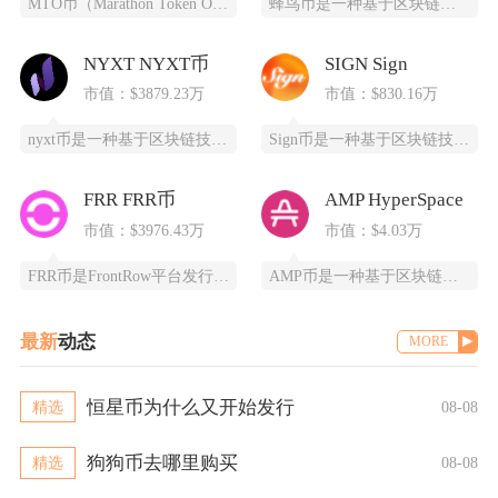
MTO币（Marathon Token Oil）是一种基于区块链技术的全新数字货币，为石油
蜂鸟币是一种基于区块链技术的数字货币，由蜂鸟互联网科技有限公司发行，采用ERC20标准，总
NYXT NYXT币
SIGN Sign
市值：$3879.23万
市值：$830.16万
nyxt币是一种基于区块链技术的加密货币，提供一个更快、更安全、更可靠的数字交易平台。ny
Sign币是一种基于区块链技术的加密货币，由SIGN团队推出，改善数字资产领域的安全性和用
FRR FRR币
AMP HyperSpace
市值：$3976.43万
市值：$4.03万
FRR币是FrontRow平台发行的实用型代币，全称为Frontrow币，基于以太坊区块链
AMP币是一种基于区块链技术的加密货币，全称为Synereo AMP，为去中心化应用（DA
最新
动态
MORE
恒星币为什么又开始发行
精选
08-08
狗狗币去哪里购买
精选
08-08