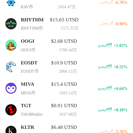
-6.78%
RAV币
2454.47万
RHYTHM
$15.65 UTSD
-8.98%
RHYTHM币
1575.35万
OOGI
$2.68 UTSD
+5.03%
OOGI币
1706.44万
EOSDT
$10.9 UTSD
+8.55%
EOSDT币
2860.15万
MIVA
$15.4 UTSD
+6.64%
MIVA币
1693.54万
TGT
$0.91 UTSD
+0.18%
THORWallet
1037.08万
KLTR
$6.48 UTSD
-5.76%