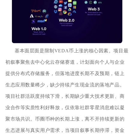
基本面层面是限制VEDA币上涨的核心因素。项目最
初叙事聚焦去中心化云存储赛道，计划面向个人与企业
提供分布式存储服务，但落地进度长期不及预期，链上
生态应用数量稀少，缺少持续产生现金流的落地产品。
项目社群活跃度持续下滑，长期缺少重大技术更新、商
业合作等实质性利好释放，仅依靠社群零星消息难以凝
聚市场共识。币圈币种的长期上涨，离不开持续更新的
生态进展与真实用户需求，当项目叙事长期停滞，资金