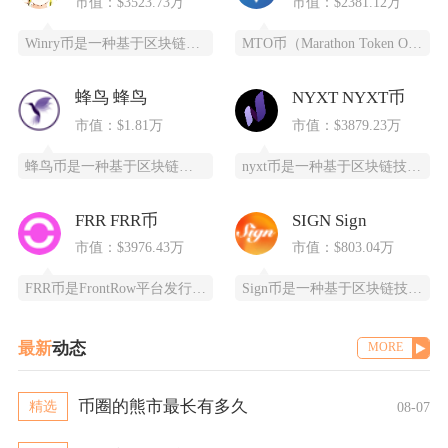
市值：$3523.73万
市值：$2381.12万
Winry币是一种基于区块链技术的去中心化数字货币，采用PoC（容量证明）共识算法，通过高
MTO币（Marathon Token Oil）是一种基于区块链技术的全新数字货币，为石油
蜂鸟 蜂鸟
NYXT NYXT币
市值：$1.81万
市值：$3879.23万
蜂鸟币是一种基于区块链技术的数字货币，由蜂鸟互联网科技有限公司发行，采用ERC20标准，总
nyxt币是一种基于区块链技术的加密货币，提供一个更快、更安全、更可靠的数字交易平台。ny
FRR FRR币
SIGN Sign
市值：$3976.43万
市值：$803.04万
FRR币是FrontRow平台发行的实用型代币，全称为Frontrow币，基于以太坊区块链
Sign币是一种基于区块链技术的加密货币，由SIGN团队推出，改善数字资产领域的安全性和用
最新
动态
MORE
币圈的熊市最长有多久
精选
08-07