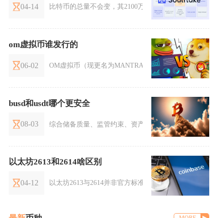
04-14
比特币的总量不会变，其2100万枚的上限是被底层代码与
om虚拟币谁发行的
06-02
OM虚拟币（现更名为MANTRA）由MANTRA项目方发行
busd和usdt哪个更安全
08-03
综合储备质量、监管约束、资产透明度和长期存续风险来
以太坊2613和2614啥区别
04-12
以太坊2613与2614并非官方标准编号，而是社区对EIP-