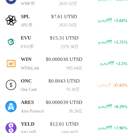
WMF币
2633.32万
SPL
$7.61 UTSD
+5.64%
SPL币
2633.54万
EVU
$15.31 UTSD
+5.75%
EVU币
2379.38万
WIN
$0.000030 UTSD
+2.3%
WINkLink
995.64亿
ONC
$0.0043 UTSD
-37.83%
One Cash
76.18万
ARES
$0.000039 UTSD
+0.29%
Ares Protocol
38.26亿
YELD
$12.61 UTSD
+7.96%
YELD币
2460.89万