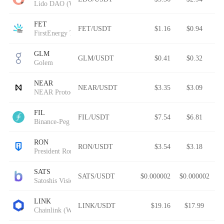
Lido DAO (Wormhole)
FET
FET/USDT
$1.16
$0.94
FirstEnergy Token
GLM
GLM/USDT
$0.41
$0.32
Golem
NEAR
NEAR/USDT
$3.35
$3.09
NEAR Protocol
FIL
FIL/USDT
$7.54
$6.81
Binance-Peg Filecoin
RON
RON/USDT
$3.54
$3.18
President Ron DeSantis
SATS
SATS/USDT
$0.000002
$0.000002
Satoshis Vision
LINK
LINK/USDT
$19.16
$17.99
Chainlink (Wormhole)