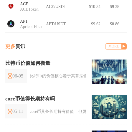
ACE
ACE/USDT
$10.34
$9.38
ACEToken
APT
APT/USDT
$9.62
$8.86
Apricot Finance
更多
资讯
MORE
比特币价值如何衡量
06-05
比特币的价值核心源于其算法锁定的绝对稀缺性、全球
core币值得长期持有吗
05-11
core币具备长期持有价值，但属于高风险高潜力标的，仅