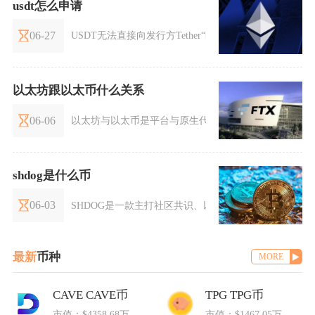
usdt怎么申请
06-27
USDT无法直接向发行方Tether“申请”，用户只能通过
以太坊跟以太币什么关系
06-06
以太坊与以太币是平台与原生代币的从属关系，以太坊是
shdog是什么币
06-03
SHDOG是一款主打社区共识、以狗狗文化为核心打造的
最新
币种
MORE
CAVE CAVE币
TPG TPG币
市值：$4358.68万
市值：$1467.05万