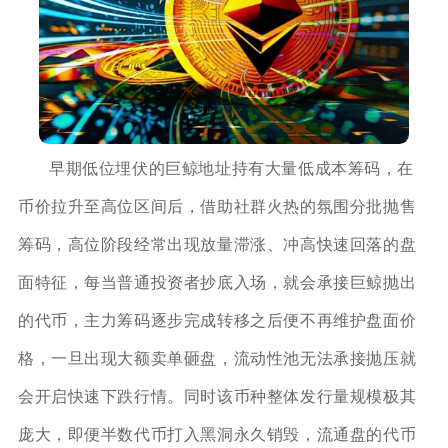
早期低位埋伏的巨鲸地址持有大量低成本筹码，在
币价拉升至高位区间后，借助社群火热的氛围分批抛售
筹码，高位阶段经常出现放量滞涨、冲高快速回落的盘
面特征，每当普通投资者抄底入场，就会承接巨鲸抛出
的代币，主力筹码逐步完成转移之后便不再维护盘面价
格，一旦出现大额卖单砸盘，流动性池无法承接抛压就
会开启快速下跌行情。同时该币种整体发行量规模极其
庞大，即便半数代币打入黑洞永久销毁，流通盘的代币